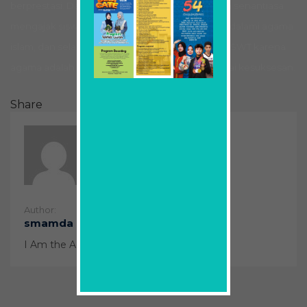
Mesin
berprestasi. Dan sebagai sekolah islam, smamda senantiasa
dan
mengajak siswanya untuk tertib beribadah, mendalami agama
Dirgantara
Institut
islam, dan selalu mendekatkan diri kepada Allah SWT karena
Teknologi
agama adalah pondasi yang kuat untuk mencapai kesuksesan.
Bandung
Share
Author:
smamda
I Am the Admin