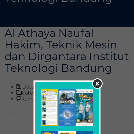
Al Athaya Naufal
Hakim, Teknik Mesin
dan Dirgantara Institut
Teknologi Bandung
Desember 4, 2015
Category:
pada
Komentar Dinonaktifkan
Al
Senangnya bisa sekolah di Smamda karena gurunya selalu
Athaya
Naufal
sabar menjelaskan dan memuaskan keingintahuan siswanya.
Hakim,
Smamda juga selalu memotivasi agar siswa siswinya selalu
Teknik