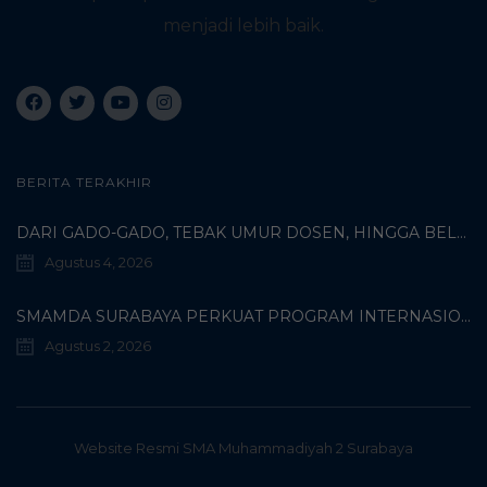
i
menjadi lebih baik.
g
a
t
BERITA TERAKHIR
i
DARI GADO-GADO, TEBAK UMUR DOSEN, HINGGA BELI PECI MUHAMMADIYAH: TERUNGKAPNYA KISAH UNIK 3 MAHASISWA TURKI DI SMAMDA!
Agustus 4, 2026
o
n
SMAMDA SURABAYA PERKUAT PROGRAM INTERNASIONAL MELALUI KOORDINASI BERSAMA WALI MURID KELAS X
Agustus 2, 2026
Website Resmi SMA Muhammadiyah 2 Surabaya