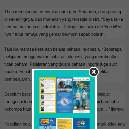
Theo menuturkan, menyukai guru-guru Smamda, orang-orang
di sekelilingnya, dan makanan yang tersedia di sini. “Saya suka
semua makanan di sekolah ini. Paling saya suka
chicken filled
-
nya,” tutur remaja yang gemar bermain sepak bola ini.
Tapi dia merasa kesulitan belajar bahasa Indonesia. “Beberapa
pelajaran menggunakan bahasa Indonesia yang membuatku
tidak paham. Pelajaran yang dalam bahasa Inggris juga sulit
buatku. Sebab terbiasa dengan bahasa Denmark ketika
pembelajaran,” katanya.
Sebelum berangkat ke Indonesia, Theo mengaku belajar
mengenai Indonesia. “Saya belajar bahasanya, tapi baru tahu
beberapa kata yang sangat dasar seperti nama saya….” ijarnya.
Kesulitan belajar bahasa Indonesia karena di Denmark tidak ada