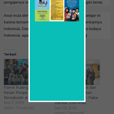
pengajarnya sehingga sulit mengucapkannya dengan benar.
Awal mula dirinya mengikuti program pertukaran pelajar ini
karena temannya menceritakan, betapa mengagumkannya
Indonesia. Dari situlah Theo ingin belajar mengenai budaya
Indonesia, agama, dan masyarakatnya.
(Masitha)
Terkait
Pamit Pulang, Beginilah
Siswa Belgia Pamit dari
Kesan Pelajar Asing
Smamda, Sampaikan
Bersekolah di Smamda
Kesan Menyentuh Pakai
Mei 7, 2019
Bahasa Indonesia
dalam "Smamda"
Juni 19, 2025
dalam "Smamda"