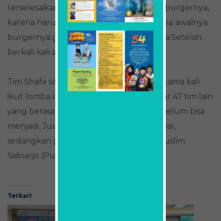
terselesaikan. “Yang paling sulit ya buat burgernya,
karena harus mencoba berkali kali karena awalnya
burgernya gampang pecah,” tegas Shafa.Setelah
berkali kali akhirnya berhasil.
Tim Shafa sangat bersyukur karena pertama kali
ikut lomba ia berhasil menyisihkan sekitar 47 tim lain
yang berasal dari 25 sekolah meskipun belum bisa
menjadi. Juara 1 diraih oleh SMAN 1 Manyar,
sedangkan juara 2 diraih oleh SMA AL Muslim
Sidoarjo (Puspitorini)
Terkait