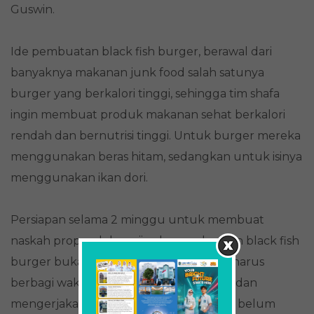
Guswin.
Ide pembuatan black fish burger, berawal dari
banyaknya makanan junk food salah satunya
burger yang berkalori tinggi, sehingga tim shafa
ingin membuat produk makanan sehat berkalori
rendah dan bernutrisi tinggi. Untuk burger mereka
menggunakan beras hitam, sedangkan untuk isinya
menggunakan ikan dori.
Persiapan selama 2 minggu untuk membuat
naskah proposal dan uji coba pembuatan black fish
burger bukan hal yang enteng karena harus
berbagi waktu untuk belajar di sekolah dan
mengerjakan tugas-tugas sekolah yang belum