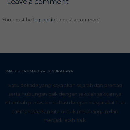
Leave a comment
You must be
logged in
to post a comment.
SMA MUHAMMADIYAH2 SURABAYA
Satu dekade yang kaya akan sejarah dan prestasi
serta hubungan baik dengan sekolah sekitarnya
ditambah proses konsultasi dengan masyarakat luas
mempersiapkan kita untuk membangun dan
menjadi lebih baik.