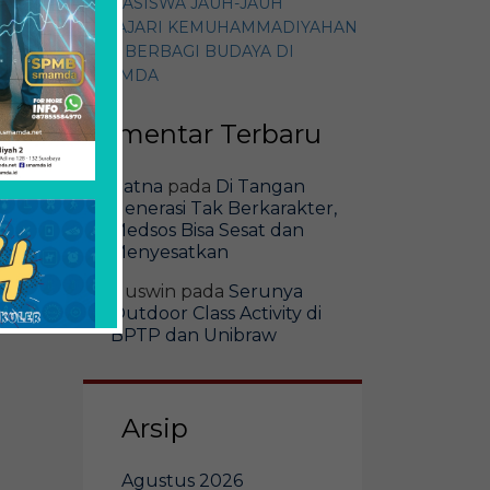
MAHASISWA JAUH-JAUH
PELAJARI KEMUHAMMADIYAHAN
DAN BERBAGI BUDAYA DI
SMAMDA
Komentar Terbaru
Ratna
pada
Di Tangan
Generasi Tak Berkarakter,
Medsos Bisa Sesat dan
Menyesatkan
Guswin
pada
Serunya
Outdoor Class Activity di
BPTP dan Unibraw
Arsip
Agustus 2026