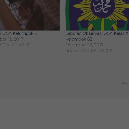
n OCA Kelompok 5
Laporan Observasi OCA Kelas XI
er 12, 2017
Kelompok 68
"OCA KELAS XII"
Desember 12, 2017
dalam "OCA KELAS XII"
SHAR