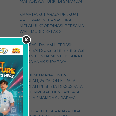
MAHASISWA TURKI DI SMAMDA!
SMAMDA SURABAYA PERKUAT
PROGRAM INTERNASIONAL
MELALUI KOORDINASI BERSAMA
WALI MURID KELAS X
ASPIRASI DALAM LITERASI:
ZHAFIRAH SUKSES BERPRESTASI
DALAM LOMBA MENULIS SURAT
SUARA ANAK SURABAYA.
GALI ILMU MANAJEMEN
SEKOLAH, 24 CALON KEPALA
SEKOLAH PESERTA DIKSUSPALA
2026 TERPUKAU DENGAN TATA
KELOLA SMAMDA SURABAYA
DARI TURKI KE SURABAYA: TIGA