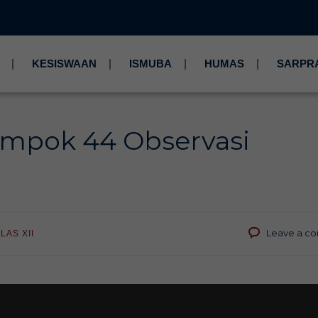
KESISWAAN
ISMUBA
HUMAS
SARPR
ompok 44 Observasi
Leave a c
LAS XII