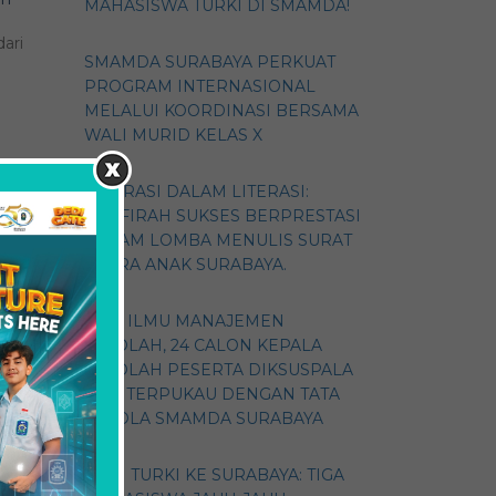
MAHASISWA TURKI DI SMAMDA!
ari
SMAMDA SURABAYA PERKUAT
PROGRAM INTERNASIONAL
MELALUI KOORDINASI BERSAMA
WALI MURID KELAS X
ASPIRASI DALAM LITERASI:
ZHAFIRAH SUKSES BERPRESTASI
DALAM LOMBA MENULIS SURAT
SUARA ANAK SURABAYA.
E
GALI ILMU MANAJEMEN
SEKOLAH, 24 CALON KEPALA
SEKOLAH PESERTA DIKSUSPALA
2026 TERPUKAU DENGAN TATA
KELOLA SMAMDA SURABAYA
DARI TURKI KE SURABAYA: TIGA