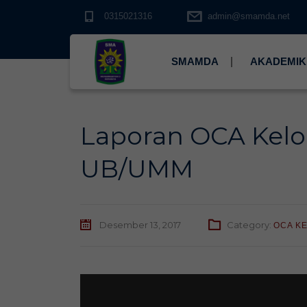
0315021316
admin@smamda.net
SMAMDA
AKADEMIK
Laporan OCA Kel
UB/UMM
Desember 13, 2017
Category:
OCA KE