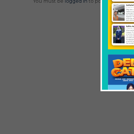
You must be
logged in
to post a comment