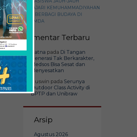
MAHASISWA JAUH-JAUH
PELAJARI KEMUHAMMADIYAHAN
DAN BERBAGI BUDAYA DI
SMAMDA
Komentar Terbaru
Ratna
pada
Di Tangan
Generasi Tak Berkarakter,
Medsos Bisa Sesat dan
Menyesatkan
Guswin
pada
Serunya
Outdoor Class Activity di
BPTP dan Unibraw
Arsip
Agustus 2026