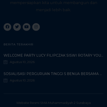
mempersiapkan kita untuk membangun dan
menjadi lebih baik.
BERITA TERAKHIR
WELCOME PARTY LUCY FILIPCZAK SISWI ROTARY YOUTH EXCHANGE DARI USA DI SMA MUHAMMADIYAH 2 SURABAYA KAMIS (06/08/2026) – DOKUMENTASI ARI HARDIANTO
Agustus 10, 2026
SOSIALISASI PERGURUAN TINGGI 5 BENUA BERSAMA DI SMA MUHAMMADIYAH 2 SURABAYA, SELASA (04/08/2026) – DOKUMENTASI ARI HARDIANTO
Agustus 10, 2026
Website Resmi SMA Muhammadiyah 2 Surabaya