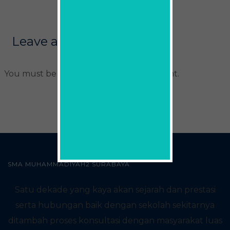
Leave a comment
You must be
logged in
to post a comment.
SMA MUHAMMADIYAH2 SURABAYA
Satu dekade yang kaya akan sejarah dan prestasi
serta hubungan baik dengan sekolah sekitarnya
ditambah proses konsultasi dengan masyarakat luas