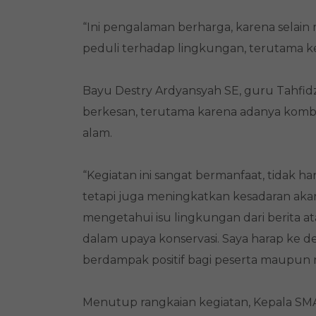
“Ini pengalaman berharga, karena selai
peduli terhadap lingkungan, terutama kele
Bayu Destry Ardyansyah SE, guru Tahfidz
berkesan, terutama karena adanya kombi
alam.
“Kegiatan ini sangat bermanfaat, tidak
tetapi juga meningkatkan kesadaran aka
mengetahui isu lingkungan dari berita ata
dalam upaya konservasi. Saya harap ke 
berdampak positif bagi peserta maupun m
Menutup rangkaian kegiatan, Kepala S