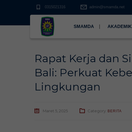
0315021316
admin@smamda.net
SMAMDA
AKADEMIK
Rapat Kerja dan S
Bali: Perkuat Keb
Lingkungan
Maret 5, 2025
Category:
BERITA