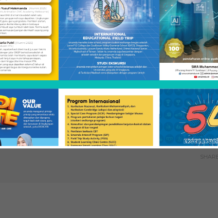
t Sinergi dan Kebersamaan,
Semangat Musyawarah dan Ino
 Surabaya Gelar Raker dan
Warnai Rapat Kerja SMA
Gathering di Batu Malang
Muhammadiyah 2 Surabaya
2026
Mei 8, 2026
Berita"
dalam "Berita"
SHAR