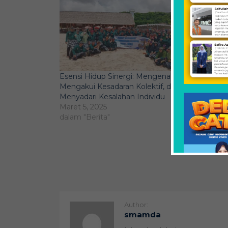
Esensi Hidup Sinergi: Mengenal,
Perkua
Mengakui Kesadaran Kolektif, dan
Smamda
Menyadari Kesalahan Individu
Family 
Maret 5, 2025
Mei 8, 
dalam "Berita"
dalam "
Author:
smamda