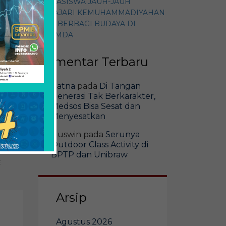
MAHASISWA JAUH-JAUH
PELAJARI KEMUHAMMADIYAHAN
DAN BERBAGI BUDAYA DI
SMAMDA
Komentar Terbaru
vasi
Ratna
pada
Di Tangan
Generasi Tak Berkarakter,
Medsos Bisa Sesat dan
Menyesatkan
Guswin
pada
Serunya
Outdoor Class Activity di
BPTP dan Unibraw
E
Arsip
Agustus 2026