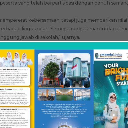
peserta yang telah berpartisipasi dengan penuh semang
 mempererat kebersamaan, tetapi juga memberikan nilai
rhadap lingkungan. Semoga pengalaman ini dapat me
nggung jawab di sekolah,” ujarnya.
ama yang terjalin, acara ditutup dengan penyerahan
Smamda. Dengan adanya kegiatan ini, diharapkan sem
terhadap lingkungan dapat terus diterapkan dalam kehi
dikan.