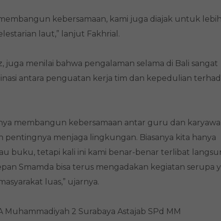
n membangun kebersamaan, kami juga diajak untuk lebi
starian laut,” lanjut Fakhrial.
, juga menilai bahwa pengalaman selama di Bali sangat
nasi antara penguatan kerja tim dan kepedulian terha
 hanya membangun kebersamaan antar guru dan karyawa
n pentingnya menjaga lingkungan. Biasanya kita hanya
u buku, tetapi kali ini kami benar-benar terlibat langs
depan Smamda bisa terus mengadakan kegiatan serupa 
asyarakat luas,” ujarnya.
MA Muhammadiyah 2 Surabaya Astajab SPd MM