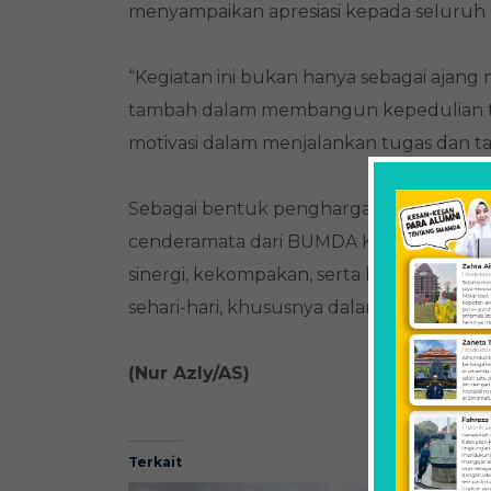
menyampaikan apresiasi kepada seluruh 
“Kegiatan ini bukan hanya sebagai ajang
tambah dalam membangun kepedulian te
motivasi dalam menjalankan tugas dan ta
Sebagai bentuk penghargaan atas kerja s
cenderamata dari BUMDA Kutuh kepada 
sinergi, kekompakan, serta kepedulian 
sehari-hari, khususnya dalam dunia pendi
(Nur Azly/AS)
Terkait