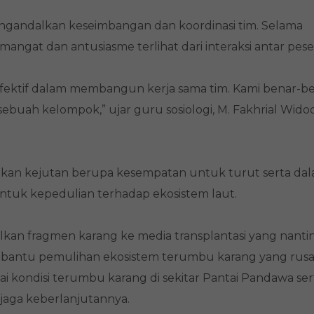
engandalkan keseimbangan dan koordinasi tim. Selama
ngat dan antusiasme terlihat dari interaksi antar pese
 efektif dalam membangun kerja sama tim. Kami benar-b
ebuah kelompok,” ujar guru sosiologi, M. Fakhrial Wido
tkan kejutan berupa kesempatan untuk turut serta da
ntuk kepedulian terhadap ekosistem laut.
kan fragmen karang ke media transplantasi yang nanti
embantu pemulihan ekosistem terumbu karang yang rusa
 kondisi terumbu karang di sekitar Pantai Pandawa ser
jaga keberlanjutannya.