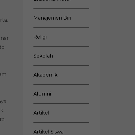
Manajemen Diri
rta.
Religi
enar
do
Sekolah
lam
Akademik
Alumni
nya
k.
Artikel
ta
Artikel Siswa