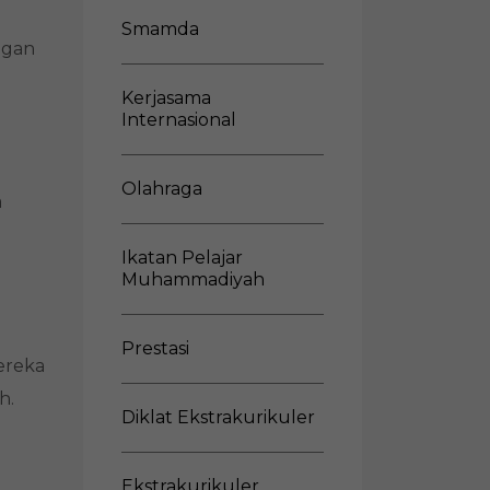
Sinergi
Smamda
Building
ngan
Smamda
di
Bali:
Kerjasama
Perkuat
Internasional
Kebersamaan
hingga
Peduli
Olahraga
a
Lingkungan
Ikatan Pelajar
Muhammadiyah
Prestasi
mereka
h.
Diklat Ekstrakurikuler
Ekstrakurikuler