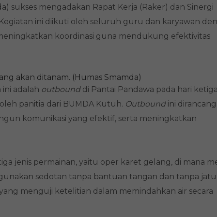
 sukses mengadakan Rapat Kerja (Raker) dan Sinergi
. Kegiatan ini diikuti oleh seluruh guru dan karyawan de
eningkatkan koordinasi guna mendukung efektivitas
ang akan ditanam. (Humas Smamda)
 ini adalah
outbound
di Pantai Pandawa pada hari ketig
 oleh panitia dari BUMDA Kutuh.
Outbound
ini dirancang
gun komunikasi yang efektif, serta meningkatkan
tiga jenis permainan, yaitu oper karet gelang, di mana 
unakan sedotan tanpa bantuan tangan dan tanpa jatu
yang menguji ketelitian dalam memindahkan air secara