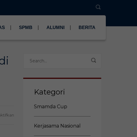
AS
SPMB
ALUMNI
BERITA
di
Kategori
Smamda Cup
pada
ktifkan
Rapat
Kerjasama Nasional
Kerja
dan