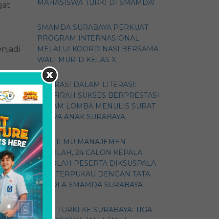
MAHASISWA TURKI DI SMAMDA!
at.
SMAMDA SURABAYA PERKUAT
PROGRAM INTERNASIONAL
njadi
MELALUI KOORDINASI BERSAMA
WALI MURID KELAS X
ASPIRASI DALAM LITERASI:
ZHAFIRAH SUKSES BERPRESTASI
DALAM LOMBA MENULIS SURAT
angat
SUARA ANAK SURABAYA.
dupan
GALI ILMU MANAJEMEN
SEKOLAH, 24 CALON KEPALA
SEKOLAH PESERTA DIKSUSPALA
2026 TERPUKAU DENGAN TATA
KELOLA SMAMDA SURABAYA
DARI TURKI KE SURABAYA: TIGA