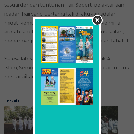
sesuai dengan tuntunan haji. Seperti pelaksanaan
ibadah haji yang pertama kali dilakukan adalah
miqat, kemudian thawaf, sa’i dilanjutkan ke mina,
arofah lalu ke muzdalifah.setelah dari musdalifah,
melempar jumroh dan yang terahkir adalah tahalul
Selesailah rangkaian kegiatan ujian praktik Al
Islam, Semoga kelak mereka berkesempatan untuk
menunaikan ibadah haji di tanah suci
Terkait