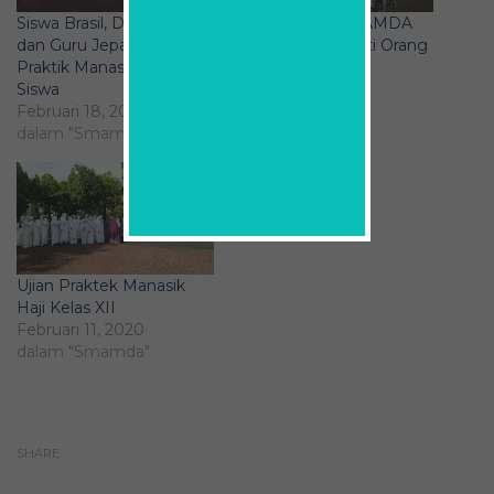
Siswa Brasil, Denmark,
Manasik Haji SMAMDA
dan Guru Jepang Ikuti
Jadi Heboh Diikuti Orang
Praktik Manasik Haji
Jerman
Siswa
Februari 13, 2018
Februari 18, 2019
dalam "Smamda"
dalam "Smamda"
Ujian Praktek Manasik
Haji Kelas XII
Februari 11, 2020
dalam "Smamda"
SHARE