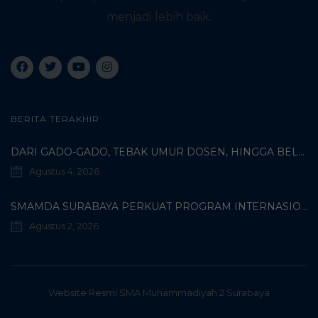
i
menjadi lebih baik.
g
a
t
BERITA TERAKHIR
i
DARI GADO-GADO, TEBAK UMUR DOSEN, HINGGA BELI PECI MUHAMMADIYAH: TERUNGKAPNYA KISAH UNIK 3 MAHASISWA TURKI DI SMAMDA!
Agustus 4, 2026
o
n
SMAMDA SURABAYA PERKUAT PROGRAM INTERNASIONAL MELALUI KOORDINASI BERSAMA WALI MURID KELAS X
Agustus 2, 2026
Website Resmi SMA Muhammadiyah 2 Surabaya