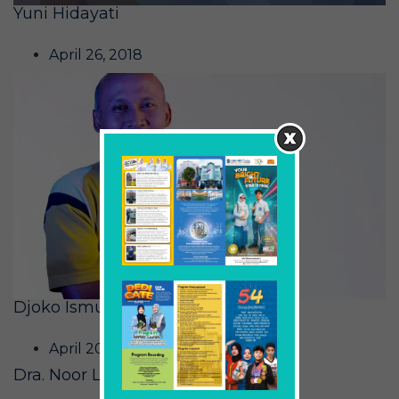
Yuni Hidayati
April 26, 2018
Djoko Ismutoto
April 20, 2018
Dra. Noor Lailiyah, M.M.