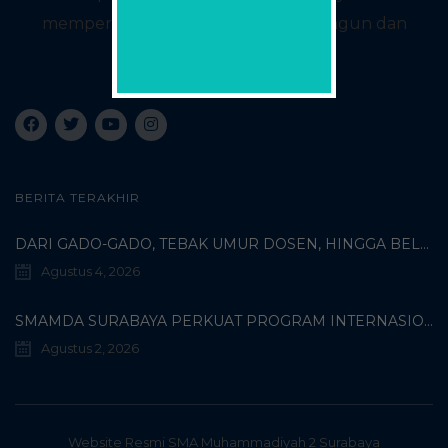
mempersiapkan kita untuk membangun dan
menjadi lebih baik.
BERITA TERAKHIR
DARI GADO-GADO, TEBAK UMUR DOSEN, HINGGA BELI PECI MUHAMMADIYAH: TERUNGKAPNYA KISAH UNIK 3 MAHASISWA TURKI DI SMAMDA!
Agustus 4, 2026
SMAMDA SURABAYA PERKUAT PROGRAM INTERNASIONAL MELALUI KOORDINASI BERSAMA WALI MURID KELAS X
Agustus 2, 2026
Website Resmi SMA Muhammadiyah 2 Surabaya