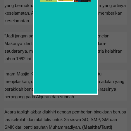
yang bermakna orang Islam. Islam dari kata salam yang artinya
keselamatan. Artinya, muslim adalah orang yang memberikan
keselamatan.
“Jadi jangan sampai muslim itu menebarkan kebencian.
Makanya identitas agama kita kalau ketemu saudara-
saudaranya, maka kita sebarkan salam,” terang pria kelahiran
tahun 1992 ini.
Imam Masjid Kubah Emas Dian Al-Mahri Depok itu
menjelaskan, orang Islam yang sebenar-benarnya adalah yang
berakidah benar, selalu beriman kepada Allah dan rasulnya
berpegang pada Alquran dan sunnah.
Acara tabligh akbar diakhiri dengan pemberian bingkisan berupa
tas sekolah dan alat tulis untuk 25 siswa SD, SMP, SM dan
SMK dari panti asuhan Muhammadiyah.
(Masitha/Tanti)