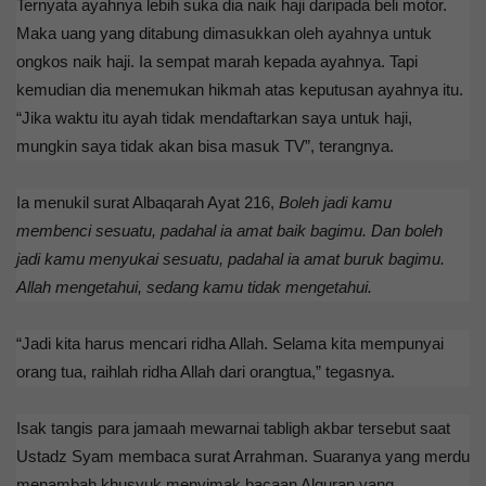
Ternyata ayahnya lebih suka dia naik haji daripada beli motor.
Maka uang yang ditabung dimasukkan oleh ayahnya untuk
ongkos naik haji. Ia sempat marah kepada ayahnya. Tapi
kemudian dia menemukan hikmah atas keputusan ayahnya itu.
“Jika waktu itu ayah tidak mendaftarkan saya untuk haji,
mungkin saya tidak akan bisa masuk TV”, terangnya.
Ia menukil surat Albaqarah Ayat 216,
Boleh jadi kamu
membenci sesuatu, padahal ia amat baik bagimu. Dan boleh
jadi kamu menyukai sesuatu, padahal ia amat buruk bagimu.
Allah mengetahui, sedang kamu tidak mengetahui.
“Jadi kita harus mencari ridha Allah. Selama kita mempunyai
orang tua, raihlah ridha Allah dari orangtua,” tegasnya.
Isak tangis para jamaah mewarnai tabligh akbar tersebut saat
Ustadz Syam membaca surat Arrahman. Suaranya yang merdu
menambah khusyuk menyimak bacaan Alquran yang