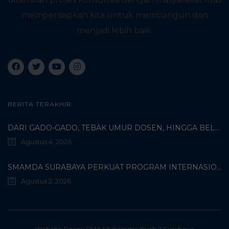
mempersiapkan kita untuk membangun dan
menjadi lebih baik.
BERITA TERAKHIR
DARI GADO-GADO, TEBAK UMUR DOSEN, HINGGA BELI PECI MUHAMMADIYAH: TERUNGKAPNYA KISAH UNIK 3 MAHASISWA TURKI DI SMAMDA!
Agustus 4, 2026
SMAMDA SURABAYA PERKUAT PROGRAM INTERNASIONAL MELALUI KOORDINASI BERSAMA WALI MURID KELAS X
Agustus 2, 2026
Website Resmi SMA Muhammadiyah 2 Surabaya