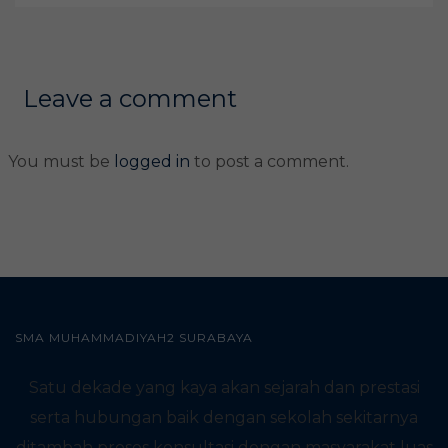
Leave a comment
You must be
logged in
to post a comment.
SMA MUHAMMADIYAH2 SURABAYA
Satu dekade yang kaya akan sejarah dan prestasi
serta hubungan baik dengan sekolah sekitarnya
ditambah proses konsultasi dengan masyarakat luas