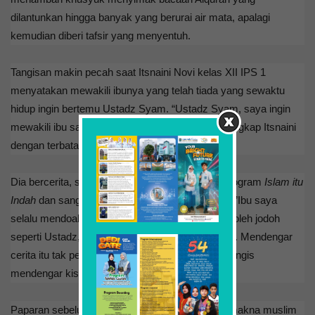
dilantunkan hingga banyak yang berurai air mata, apalagi
kemudian diberi tafsir yang menyentuh.
Tangisan makin pecah saat Itsnaini Novi kelas XII IPS 1
menyatakan mewakili ibunya yang telah tiada yang sewaktu
hidup ingin bertemu Ustadz Syam. “Ustadz Syam, saya ingin
mewakili ibu saya yang ingin bertemu Ustadz,” ungkap Itsnaini
dengan terbata-bata.
Dia bercerita, setiap hari ibunya selalu melihat program
Islam itu
Indah
dan sangat senang dengan Ustasz Syam. ”Ibu saya
selalu mendoakan saya agar kelak bisa memperoleh jodoh
seperti Ustadz,” tuturnya dengan berurai air mata. Mendengar
cerita itu tak pelak lagi banyak ibu-ibu yang menangis
mendengar kisah Iis.
Paparan sebelumnya Ustadz Syam mengupas makna muslim