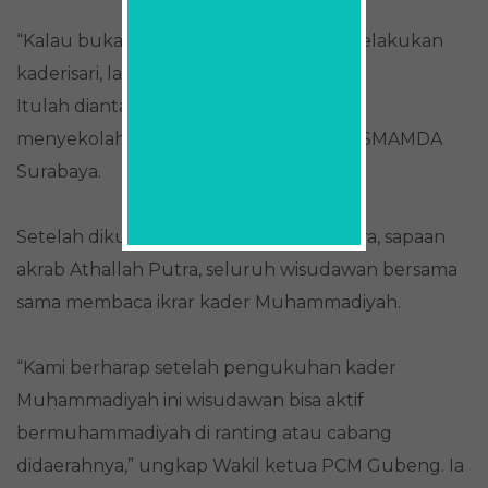
“Kalau bukan kita yang memulai dan melakukan
kaderisari, lalu siapa lagi?,” tandasnya
Itulah diantaranya yang menjadikannya
menyekolahkan putri dan putranya ke SMAMDA
Surabaya.
Setelah dikukuhkan, dipimpin oleh Putra, sapaan
akrab Athallah Putra, seluruh wisudawan bersama
sama membaca ikrar kader Muhammadiyah.
“Kami berharap setelah pengukuhan kader
Muhammadiyah ini wisudawan bisa aktif
bermuhammadiyah di ranting atau cabang
didaerahnya,” ungkap Wakil ketua PCM Gubeng. Ia