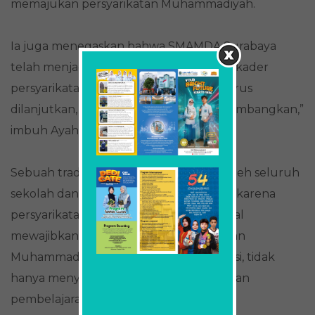
memajukan persyarikatan Muhammadiyah.
Ia juga menegaskan bahwa SMAMDA Surabaya
telah menjadi pioner berseminya kader-kader
persyarikatan masa depan. “Tradisi ini harus
dilanjutkan, dilembagakan, bahkan dikembangkan,”
imbuh Ayahanda Ghazwul Fikril Haq.
Sebuah tradisi yang semestinya diikuti oleh seluruh
sekolah dan madrasah Muhammadiyah, karena
persyarikatan sendiri secara yuridis formal
mewajibkan seluruh lembaga pendidikan
Muhammadiyah menjadi pusat kaderisasi, tidak
hanya menyelenggarakan pendidikan dan
pembelajaran.