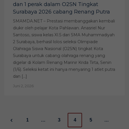
dan 1 perak dalam O2SN Tingkat
Surabaya 2026 cabang Renang Putra
SMAMDA.NET – Prestasi membanggakan kembali
diukir oleh pelajar Kota Pahlawan. Anasriel Nur
Santoso, siswa kelas XI.5 dari SMA Muhammadiyah
2 Surabaya, berhasil lolos seleksi Olimpiade
Olahraga Siswa Nasional (O2SN) tingkat Kota
Surabaya untuk cabang olahraga renang yang
digelar di Kolam Renang Marinir Krida Tirta, Senin
(1/6). Seleksi ketat ini hanya menyaring 1 atlet putra
dan […]
Juni 2, 2026
P
1
…
3
4
5
…