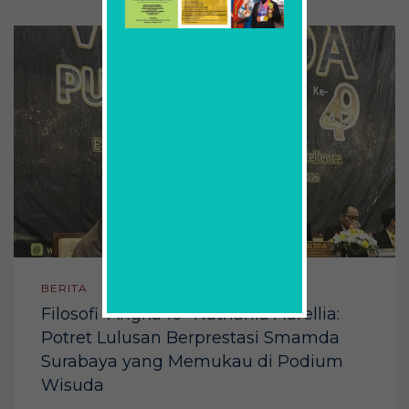
BERITA
Filosofi “Angka 10” Nathania Aurellia:
Potret Lulusan Berprestasi Smamda
Surabaya yang Memukau di Podium
Wisuda