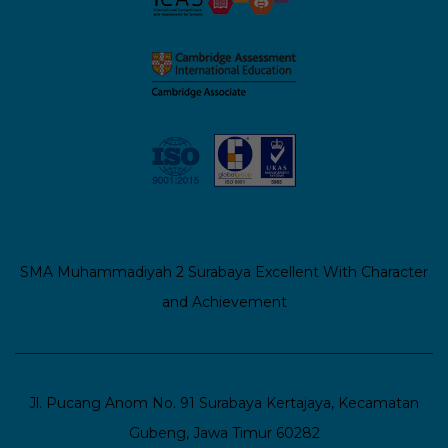
t
i
o
n
SMA Muhammadiyah 2 Surabaya
Excellent With Character
and Achievement
Jl. Pucang Anom No. 91 Surabaya
Kertajaya, Kecamatan
Gubeng, Jawa Timur 60282