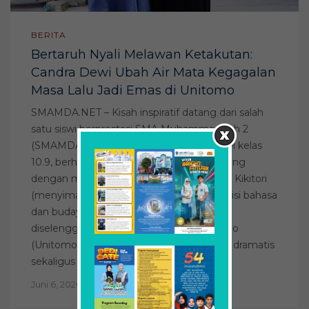
BERITA
Bertaruh Nyali Melawan Ketakutan:
Candra Dewi Ubah Air Mata Kegagalan
Masa Lalu Jadi Emas di Unitomo
SMAMDA.NET – Kisah inspiratif datang dari salah
satu siswi berprestasi SMA Muhammadiyah 2
(SMAMDA) Surabaya. Candra Dewi K., siswi kelas
10.9, berhasil menorehkan prestasi gemilang
dengan meraih Juara 1 dalam perlombaan Kikitori
(menyimak bahasa Jepang) pada kompetisi bahasa
dan budaya Jepang “MOON” yang
diselenggarakan di Universitas dr. Soetomo
(Unitomo). Kemenangan ini terasa begitu dramatis
sekaligus […]
Juni 6, 2026